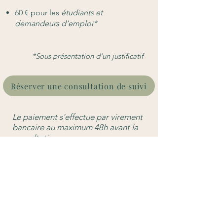
60 € pour les
étudiants et
demandeurs d'emploi*
*Sous présentation d'un justificatif
Réserver une consultation de suivi
Le paiement s'effectue par virement
bancaire au maximum 48h avant la
consultation.
Si vous n’êtes pas en mesure
d’honorer le rendez-vous, veuillez
l'annuler au moins 48h à l’avance.
Tout rendez-vous non annulé sera dû.