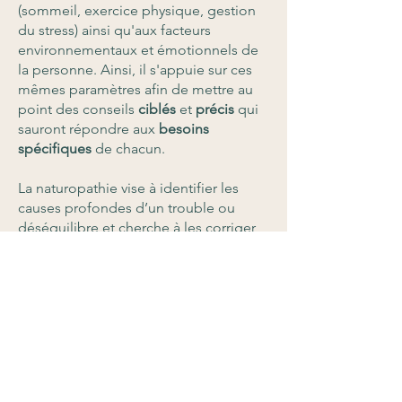
(sommeil, exercice physique, gestion
du stress) ainsi qu'aux facteurs
environnementaux et émotionnels de
la personne. Ainsi, il s'appuie sur ces
mêmes paramètres afin de mettre au
point des conseils
ciblés
et
précis
qui
sauront répondre aux
besoins
spécifiques
de chacun.
La naturopathie vise à identifier les
causes profondes d’un trouble ou
déséquilibre et cherche à les corriger
plutôt que de se concentrer sur la
résolution des symptômes.
L'intention du naturopathe est de vous
redonner le pouvoir de votre santé en
vous partageant des clés essentielles
au maintien de celle-ci. L'idée étant